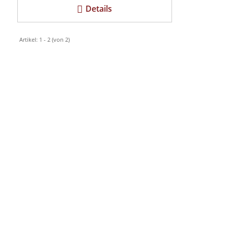
Details
Artikel: 1 - 2 (von 2)
Turfshop GmbH
Lägernstrasse 32 8155 Niederhasli
Mobile:
079 470 88 42
Kontakt