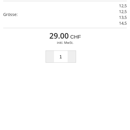
12,5
12,5
Grösse:
13,5
14,5
29.00
CHF
inkl. MwSt.
BESCHREIBUNG
Doppelt gebrochene Dreifachringtrense aus Edelstahl.
Stärke: 22mm, Ring Ø: 6.5cm / 2.8cm