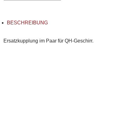
BESCHREIBUNG
Ersatzkupplung im Paar für QH-Geschirr.
Edelstahl, rostfrei.
Turfshop GmbH
Lägernstrasse 32 8155 Niederhasli
Mobile:
079 470 88 42
Kontakt
AGB
Impressum