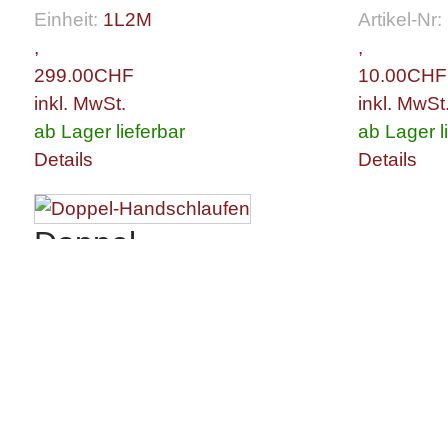
Einheit:
1L2M
Artikel-Nr:
,
,
299.00
CHF
10.00
CHF
inkl. MwSt.
inkl. MwSt
ab Lager lieferbar
ab Lager l
Details
Details
Doppel-
Handschlaufen
Aus Leder, zum individuellen
Einsatz. Farbe: Schwarz
75.00
CHF
inkl. MwSt.
ab Lager lieferbar