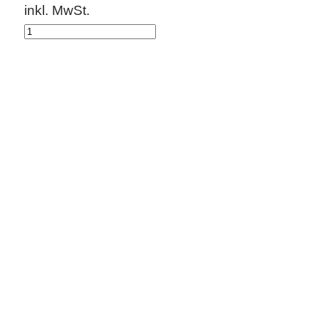
inkl. MwSt.
BESCHREIBUNG
"Racer" von Tipperary bietet bestmöglichen Schu
einstellbar. Seitlich und über den Schultern di
Weitere Farben und Grössen auf Anfrage.