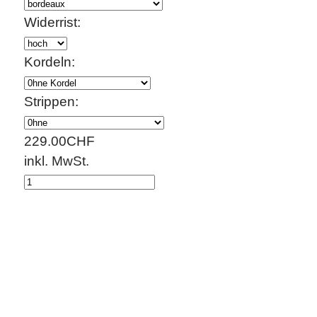
Widerrist:
Kordeln:
Strippen:
229.00
CHF
inkl. MwSt.
BESCHREIBUNG
Schutz für empfindliche Pferderücken
Die Confort-Decke zeichnet sich durch eine Zus