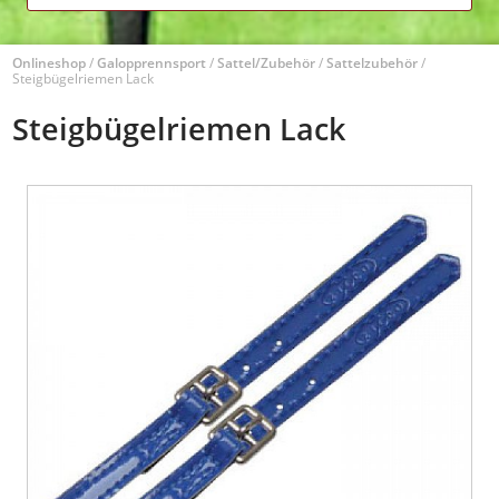
Onlineshop
/
Galopprennsport
/
Sattel/Zubehör
/
Sattelzubehör
/
Steigbügelriemen Lack
Steigbügelriemen Lack