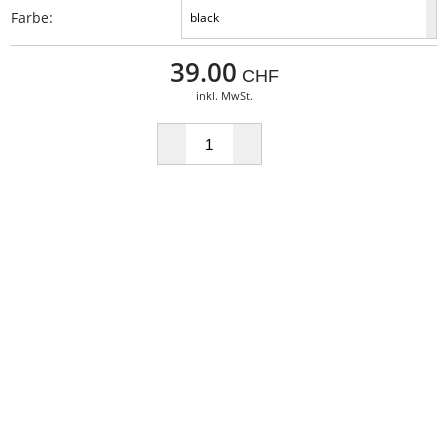
Farbe:
black
39.00
CHF
inkl. MwSt.
BESCHREIBUNG
Lackleder Steigbügelriemen von Zilco.
Farben: Schwarz, Royal,
Länge: 75cm
Wurde am 14.03.2016 neu bestellt!