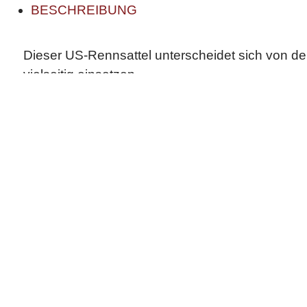
BESCHREIBUNG
Dieser US-Rennsattel unterscheidet sich von der 
vielseitig einsetzen.
Strapazierfähige Kunstlederausführung. Pflegele
Farbe: Blau
Gewicht: 1kg