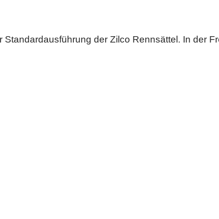
Standardausführung der Zilco Rennsättel. In der Fron
icht bei bester Verarbeitung.
Turfshop GmbH