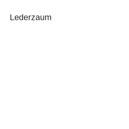
Lederzaum
In bester Lederqualität. Nur Zaum.
Farbe: Schwarz
Grösse: Pony und Shetty