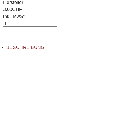
Hersteller:
3.00
CHF
inkl. MwSt.
BESCHREIBUNG
Öffnung: 21mm
Farbe: Schwarz (Paar)
Turfshop GmbH