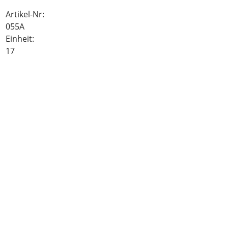
Artikel-Nr:
055A
Einheit:
17
Lieferstatus:
ab Lager lieferbar
Hersteller:
26.00
CHF
inkl. MwSt.
BESCHREIBUNG
Einheitsgrösse